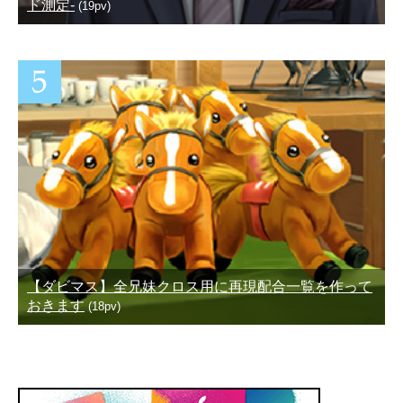
ド測定-
(19pv)
【ダビマス】全兄妹クロス用に再現配合一覧を作って
おきます
(18pv)