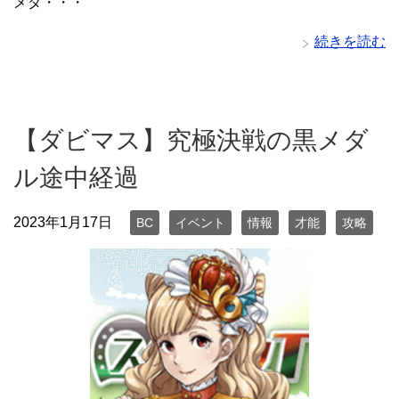
メダ・・・
続きを読む
【ダビマス】究極決戦の黒メダ
ル途中経過
2023年1月17日
BC
イベント
情報
才能
攻略