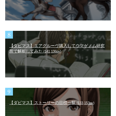
【ダビマス】エアグルーヴ購入してウマゲノム研究
所で解析してみた
(141,136pv)
【ダビマス】ストーリーの目標一覧
(133,153pv)