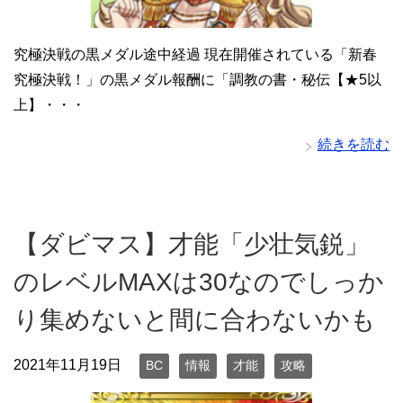
究極決戦の黒メダル途中経過 現在開催されている「新春
究極決戦！」の黒メダル報酬に「調教の書・秘伝【★5以
上】・・・
続きを読む
【ダビマス】才能「少壮気鋭」
のレベルMAXは30なのでしっか
り集めないと間に合わないかも
2021年11月19日
BC
情報
才能
攻略