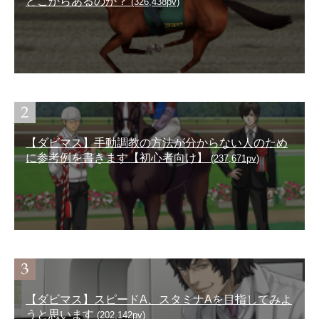
どこからあるのか？
(326,438pv)
【ダビマス】手動調教の方法が分からない人のため
に参考例を書きます【初心者向け】
(237,671pv)
【ダビマス】スピードA、スタミナAを目指してみよ
うと思います
(202,142pv)