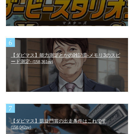
【ダビマス】能力測定とかの雑記⑥-メモリ3のスピ
ード測定-
(158,361pv)
【ダビマス】凱旋門賞の出走条件はこれです
(158,042pv)