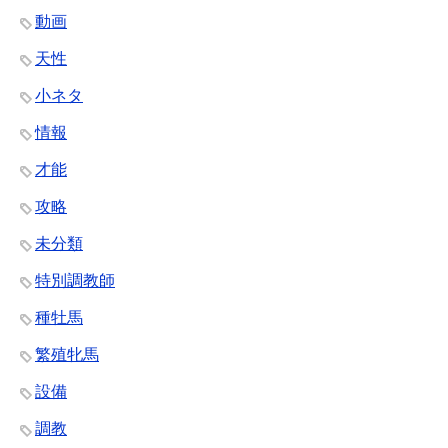
動画
天性
小ネタ
情報
才能
攻略
未分類
特別調教師
種牡馬
繁殖牝馬
設備
調教