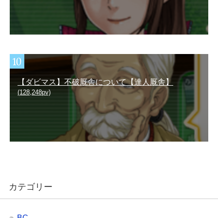
【ダビマス】不破厩舎について【達人厩舎】
(128,248pv)
カテゴリー
BC