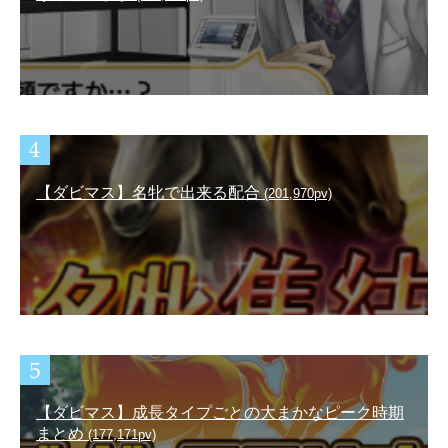
【ダビマス】名牝で出来る配合
(201,970pv)
【ダビマス】成長タイプごとの大まかなピーク時期
まとめ
(177,171pv)