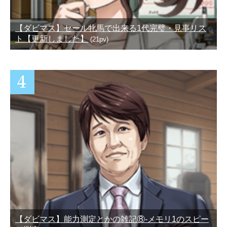
【ダビマス】セール牝馬で出来る1代完璧・見事リス
ト【更新しました】
(21pv)
【ダビマス】能力測定とかの雑記⑧-メモリ1のスピー