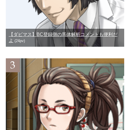
【ダビマス】BC登録側の馬体解析コメントも便利だ
よ
(24pv)