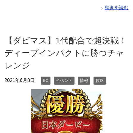
続きを読む
【ダビマス】1代配合で超決戦！
ディープインパクトに勝つチャ
レンジ
2021年6月8日
BC
イベント
情報
攻略