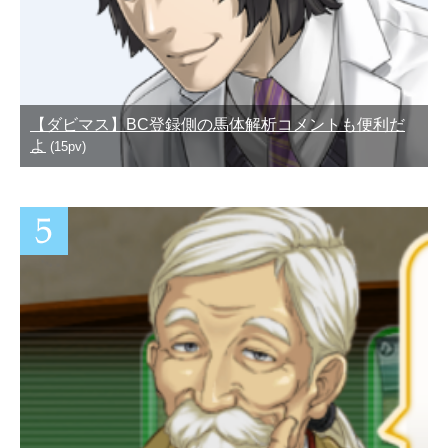
【ダビマス】BC登録側の馬体解析コメントも便利だ
よ
(15pv)