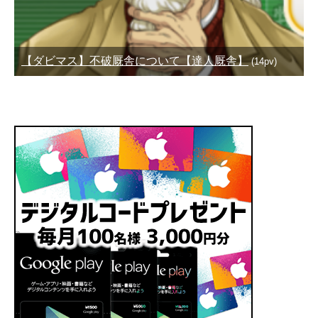
【ダビマス】不破厩舎について【達人厩舎】
(14pv)