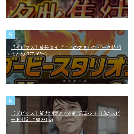
【ダビマス】成長タイプごとの大まかなピーク時期
まとめ
(177,163pv)
【ダビマス】能力測定とかの雑記⑥-メモリ3のスピ
ード測定-
(158,351pv)