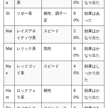
a
系
0%
なり出た
St
リボー系
根性、調子一
8
効果はあ
定
0%
った
Nat
レイズアネ
スピード
2
効果はか
イティヴ系
0%
なり出た
Mat
レリック系
気性
6
効果はか
0%
なり出た
Na
レッドゴッ
スピード
4
効果はし
s
ド系
0%
っかり出
た
Ha
ロックフェ
根性
6
効果はか
m
ラ系
0%
なり出た