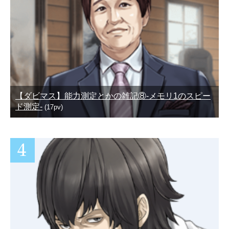
【ダビマス】能力測定とかの雑記⑧-メモリ1のスピー
ド測定-
(17pv)