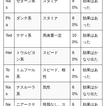
Na
ゼダーン系
スタミナ
8
効果はあ
s
0%
った
Ph
ダンテ系
スタミナ
8
効果はあ
a
0%
った
Ted
テディ系
馬体重一定
10
効果はあ
0%
った
Her
トウルビヨ
スピード
6
効果はか
ン系
0%
なり出た
To
トムフール
スピード、根
4
効果はあ
m
系
性
0%
った
Na
ナスルーラ
気性
6
効果はか
s
系
0%
なり出た
Ne
ニアークテ
怪我なし、ス
6
効果はあ