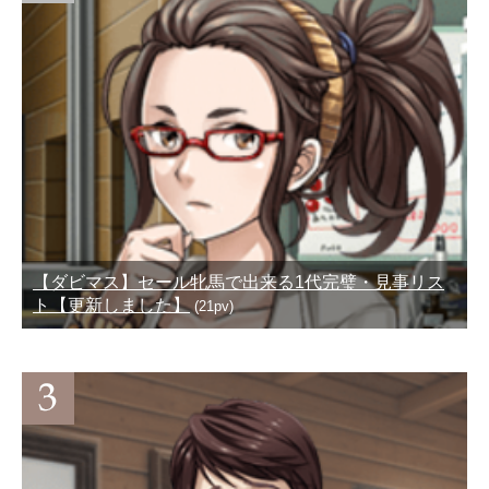
【ダビマス】セール牝馬で出来る1代完璧・見事リス
ト【更新しました】
(21pv)