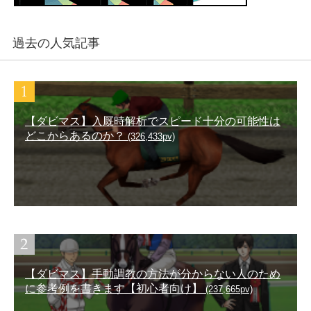
過去の人気記事
【ダビマス】入厩時解析でスピード十分の可能性は
どこからあるのか？
(326,433pv)
【ダビマス】手動調教の方法が分からない人のため
に参考例を書きます【初心者向け】
(237,665pv)