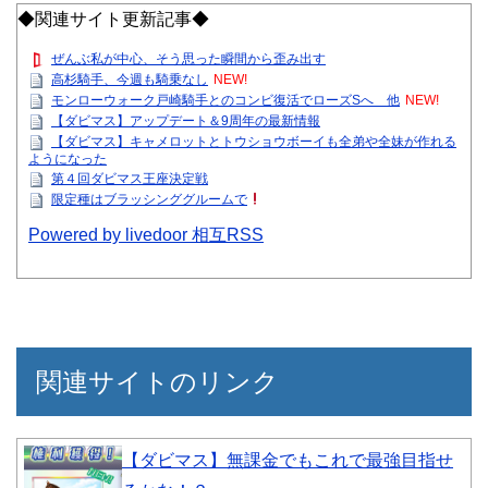
◆関連サイト更新記事◆
ぜんぶ私が中心、そう思った瞬間から歪み出す
高杉騎手、今週も騎乗なし
NEW!
モンローウォーク戸崎騎手とのコンビ復活でローズSへ 他
NEW!
【ダビマス】アップデート＆9周年の最新情報
【ダビマス】キャメロットとトウショウボーイも全弟や全妹が作れる
ようになった
第４回ダビマス王座決定戦
限定種はブラッシンググルームで
Powered by livedoor 相互RSS
関連サイトのリンク
【ダビマス】無課金でもこれで最強目指せ