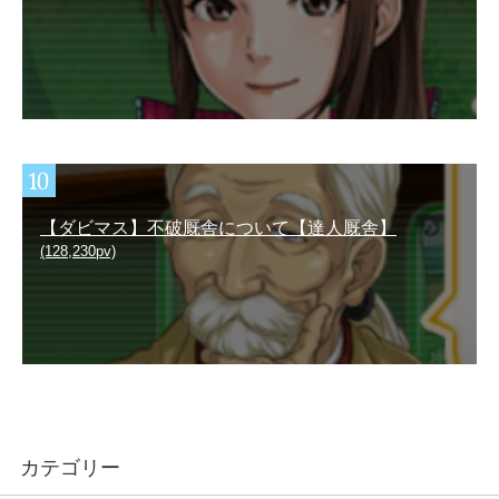
【ダビマス】不破厩舎について【達人厩舎】
(128,230pv)
カテゴリー