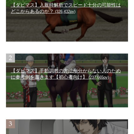
【ダビマス】入厩時解析でスピード十分の可能性は
どこからあるのか？
(326,432pv)
【ダビマス】手動調教の方法が分からない人のため
に参考例を書きます【初心者向け】
(237,665pv)