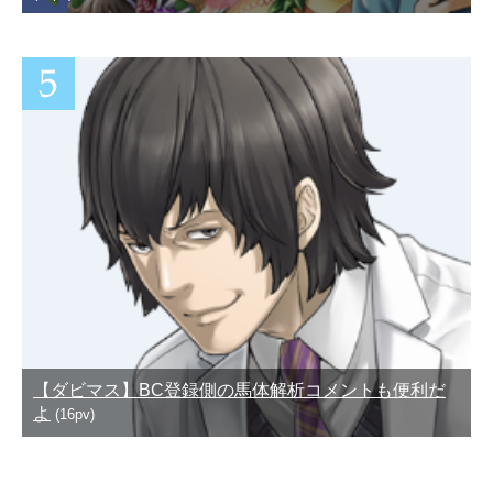
【ダビマス】BC登録側の馬体解析コメントも便利だ
よ
(16pv)