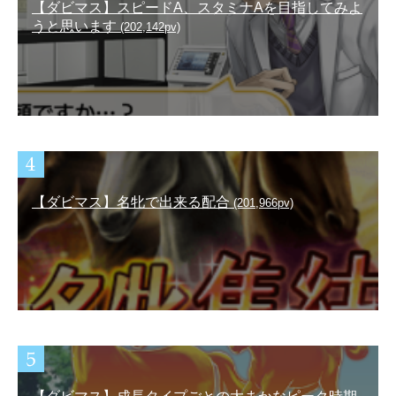
【ダビマス】スピードA、スタミナAを目指してみよ
うと思います
(202,142pv)
【ダビマス】名牝で出来る配合
(201,966pv)