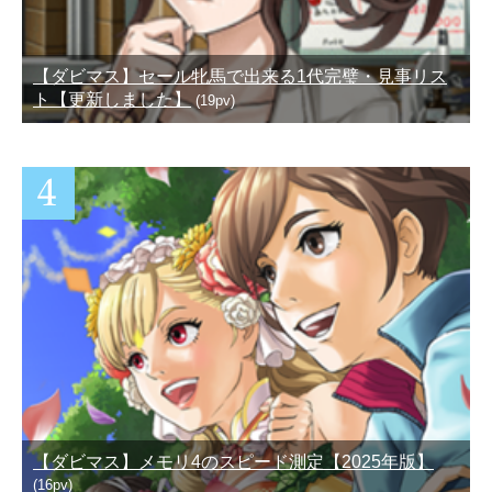
【ダビマス】セール牝馬で出来る1代完璧・見事リス
ト【更新しました】
(19pv)
【ダビマス】メモリ4のスピード測定【2025年版】
(16pv)