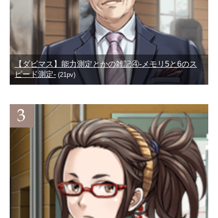
【ダビマス】能力測定とかの雑記④-メモリ5と6のス
ピード測定-
(21pv)