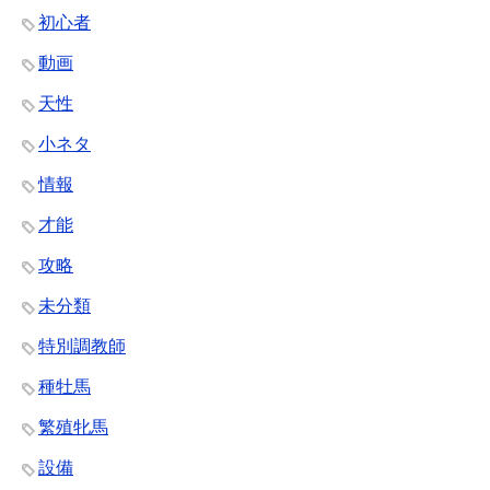
初心者
動画
天性
小ネタ
情報
才能
攻略
未分類
特別調教師
種牡馬
繁殖牝馬
設備