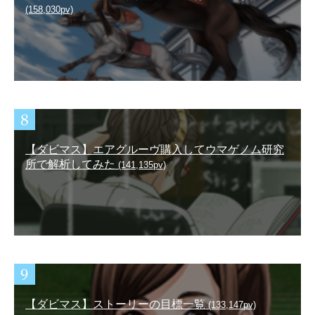
(158,030pv)
【ダビマス】エアグルーヴ購入してウマゲノム研究
所で解析してみた
(141,135pv)
【ダビマス】ストーリーの目標一覧
(133,147pv)