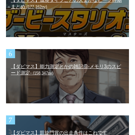
【ダビマス】成長タイプごとの大まかなピーク時期
まとめ
(177,162pv)
【ダビマス】能力測定とかの雑記⑥-メモリ3のスピ
ード測定-
(158,347pv)
【ダビマス】凱旋門賞の出走条件はこれです