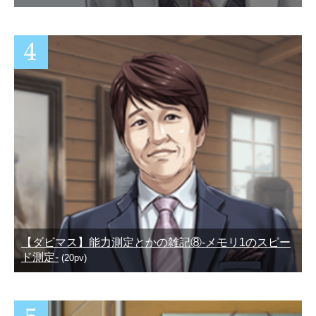
【ダビマス】能力測定とかの雑記⑧-メモリ1のスピー
ド測定-
(20pv)