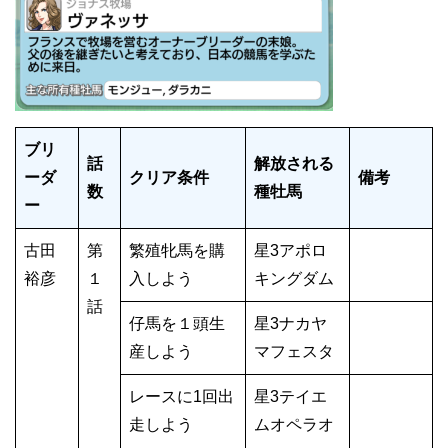
ブリ
話
解放される
ーダ
クリア条件
備考
数
種牡馬
ー
古田
第
繁殖牝馬を購
星3アポロ
裕彦
１
入しよう
キングダム
話
仔馬を１頭生
星3ナカヤ
産しよう
マフェスタ
レースに1回出
星3テイエ
走しよう
ムオペラオ