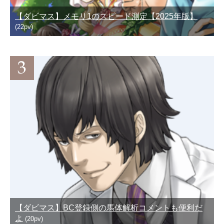
【ダビマス】メモリ1のスピード測定【2025年版】
(22pv)
【ダビマス】BC登録側の馬体解析コメントも便利だ
よ
(20pv)