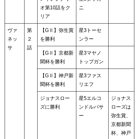
オ第10話をク
ニ
リア
ヴァ
第
【GⅡ】弥生賞
星3トーセ
ネッ
２
を勝利
ンラー
サ
話
【GⅡ】京都新
星3マヤノ
聞杯を勝利
トップガン
【GⅡ】神戸新
星3ファス
聞杯を勝利
リエフ
ジョナスロー
星5エルコ
ジョナス
ズに勝利
ンドルパサ
ローズは
ー
弥生賞、
京都新聞
杯、神戸