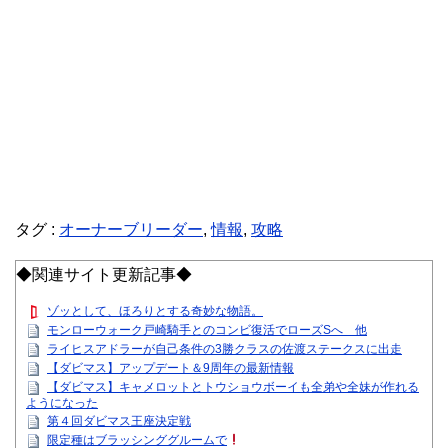
タグ :
オーナーブリーダー
,
情報
,
攻略
◆関連サイト更新記事◆
ゾッとして、ほろりとする奇妙な物語。
モンローウォーク戸崎騎手とのコンビ復活でローズSへ 他
ライヒスアドラーが自己条件の3勝クラスの佐渡ステークスに出走
【ダビマス】アップデート＆9周年の最新情報
【ダビマス】キャメロットとトウショウボーイも全弟や全妹が作れる
ようになった
第４回ダビマス王座決定戦
限定種はブラッシンググルームで