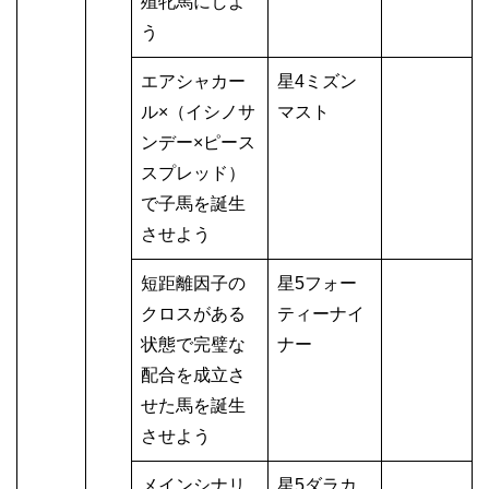
殖牝馬にしよ
う
エアシャカー
星4ミズン
ル×（イシノサ
マスト
ンデー×ピース
スプレッド）
で子馬を誕生
させよう
短距離因子の
星5フォー
クロスがある
ティーナイ
状態で完璧な
ナー
配合を成立さ
せた馬を誕生
させよう
メインシナリ
星5ダラカ