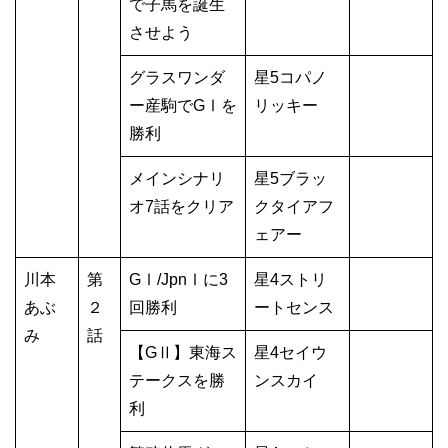
で子馬を誕生
させよう
グラスワンダ
星5コパノ
ー産駒でGⅠを
リッキー
勝利
メインシナリ
星5ブラッ
オ7話をクリア
クタイアフ
ェアー
川本
第
GⅠ/JpnⅠに3
星4ストリ
あぶ
２
回勝利
ートセンス
み
話
【GⅡ】東海ス
星4セイウ
テークスを勝
ンスカイ
利