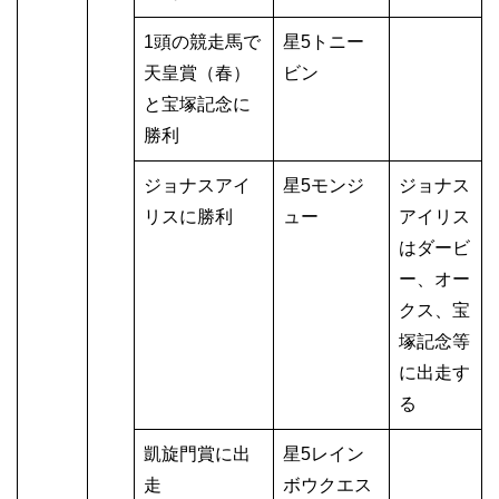
1頭の競走馬で
星5トニー
天皇賞（春）
ビン
と宝塚記念に
勝利
ジョナスアイ
星5モンジ
ジョナス
リスに勝利
ュー
アイリス
はダービ
ー、オー
クス、宝
塚記念等
に出走す
る
凱旋門賞に出
星5レイン
走
ボウクエス