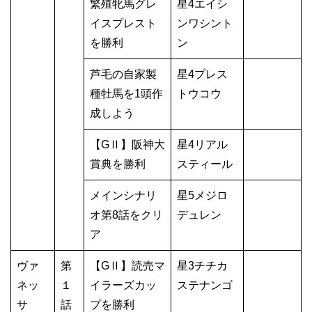
繁殖牝馬グレ
星4エイシ
イスプレスト
ンワシント
を勝利
ン
芦毛の自家製
星4プレス
種牡馬を1頭作
トウコウ
成しよう
【GⅡ】阪神大
星4リアル
賞典を勝利
スティール
メインシナリ
星5メジロ
オ第8話をクリ
デュレン
ア
ヴァ
第
【GⅡ】読売マ
星3チチカ
ネッ
１
イラーズカッ
ステナンゴ
サ
話
プを勝利