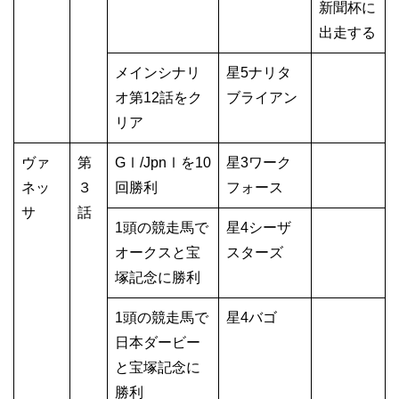
新聞杯に
出走する
メインシナリ
星5ナリタ
オ第12話をク
ブライアン
リア
ヴァ
第
GⅠ/JpnⅠを10
星3ワーク
ネッ
３
回勝利
フォース
サ
話
1頭の競走馬で
星4シーザ
オークスと宝
スターズ
塚記念に勝利
1頭の競走馬で
星4バゴ
日本ダービー
と宝塚記念に
勝利