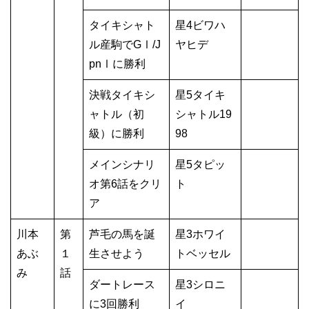
タイキシャト
星4ビワハ
ル産駒でGⅠ/J
ヤヒデ
pnⅠに勝利
決戦タイキシ
星5タイキ
ャトル（初
シャトル19
級）に勝利
98
メインシナリ
星5タピッ
オ第6話をクリ
ト
ア
川本
第
芦毛の馬を誕
星3ホワイ
あぶ
１
生させよう
トベッセル
み
話
ダートレース
星3シロニ
に3回勝利
イ