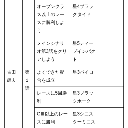
オープンクラ
星4ブラッ
ス以上のレー
クタイド
スに勝利しよ
う
メインシナリ
星5ディー
オ第3話をクリ
プインパク
アしよう
ト
古田
第
よくできた配
星3パイロ
輝夫
１
合を成立
話
レースに5回勝
星3ブラッ
利
クホーク
GⅢ以上のレー
星3シニス
スに勝利
ターミニス