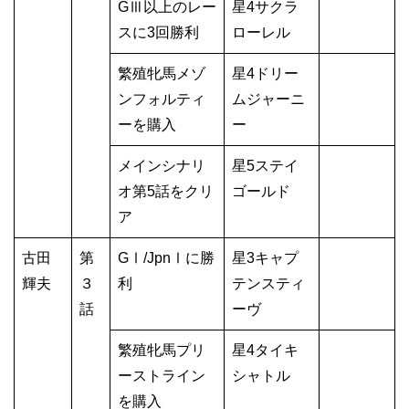
GⅢ以上のレー
星4サクラ
スに3回勝利
ローレル
繁殖牝馬メゾ
星4ドリー
ンフォルティ
ムジャーニ
ーを購入
ー
メインシナリ
星5ステイ
オ第5話をクリ
ゴールド
ア
古田
第
GⅠ/JpnⅠに勝
星3キャプ
輝夫
３
利
テンスティ
話
ーヴ
繁殖牝馬プリ
星4タイキ
ーストライン
シャトル
を購入