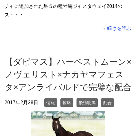
チャに追加された星５の種牡馬ジャスタウェイ2014の
ス・・・
続きを読む
【ダビマス】ハーベストムーン×
ノヴェリスト×ナカヤマフェス
タ×アンライバルドで完璧な配合
2017年2月28日
情報
攻略
繁殖牝馬
配合