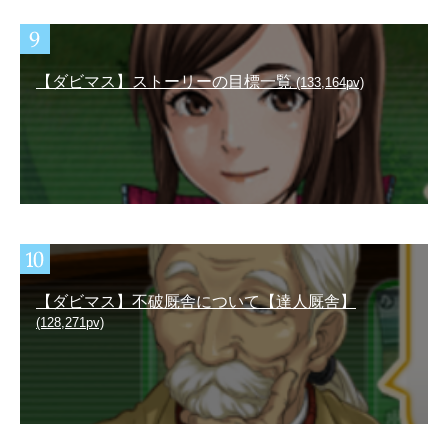
【ダビマス】ストーリーの目標一覧
(133,164pv)
【ダビマス】不破厩舎について【達人厩舎】
(128,271pv)