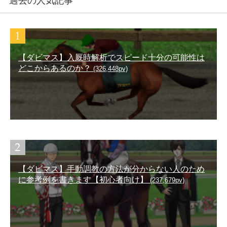
過去の人気記事
【ダビマス】入厩時解析でスピード十分の可能性は
どこからあるのか？
(326,448pv)
【ダビマス】手動調教の方法が分からない人のため
に参考例を書きます【初心者向け】
(237,679pv)