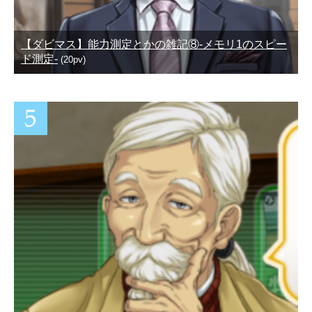
【ダビマス】能力測定とかの雑記⑧-メモリ1のスピー
ド測定-
(20pv)