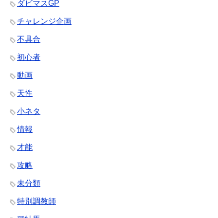
ダビマスGP
チャレンジ企画
不具合
初心者
動画
天性
小ネタ
情報
才能
攻略
未分類
特別調教師