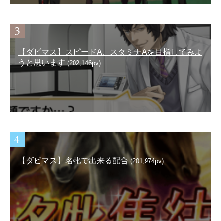
【ダビマス】スピードA、スタミナAを目指してみよ
うと思います
(202,146pv)
【ダビマス】名牝で出来る配合
(201,974pv)