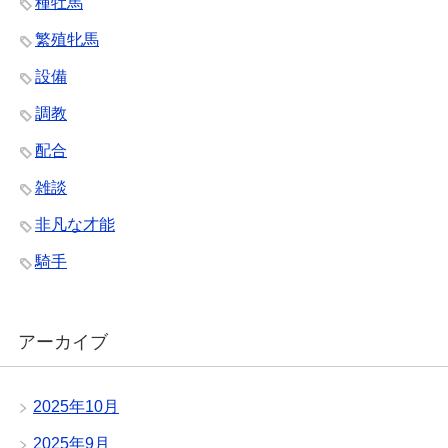
種牡馬
繁殖牝馬
設備
調教
配合
雑談
非凡な才能
騎手
アーカイブ
2025年10月
2025年9月