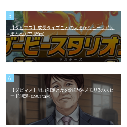
【ダビマス】成長タイプごとの大まかなピーク時期
まとめ
(177,189pv)
【ダビマス】能力測定とかの雑記⑥-メモリ3のスピ
ード測定-
(158,372pv)