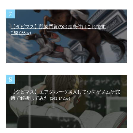
【ダビマス】凱旋門賞の出走条件はこれです
(158,055pv)
【ダビマス】エアグルーヴ購入してウマゲノム研究
所で解析してみた
(141,142pv)