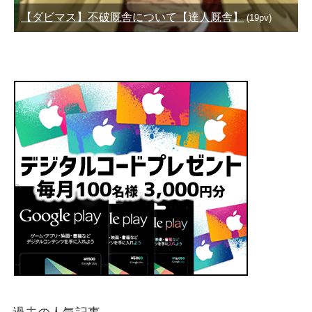
【ダビマス】不破厩舎について【達人厩舎】
(19pv)