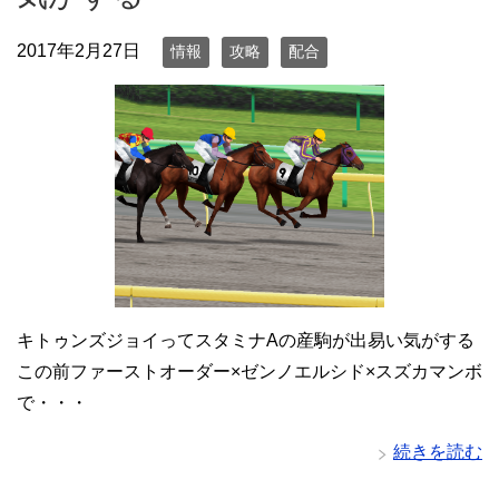
2017年2月27日
情報
攻略
配合
キトゥンズジョイってスタミナAの産駒が出易い気がする
この前ファーストオーダー×ゼンノエルシド×スズカマンボ
で・・・
続きを読む