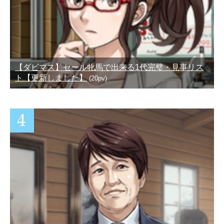
【ダビマス】セール牝馬で出来る1代完璧・見事リス
ト【更新しました】
(20pv)