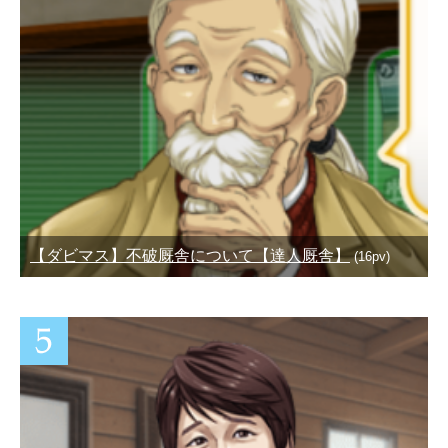
【ダビマス】不破厩舎について【達人厩舎】
(16pv)