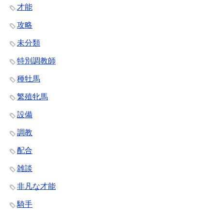
才能
攻略
未分類
特別調教師
種牡馬
繁殖牝馬
設備
調教
配合
雑談
非凡な才能
騎手