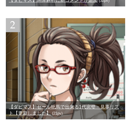
【ダビマス】馬体解析に新コメントが追加
(32pv)
【ダビマス】セール牝馬で出来る1代完璧・見事リス
ト【更新しました】
(21pv)