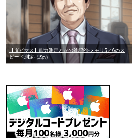
【ダビマス】能力測定とかの雑記④-メモリ5と6のス
ピード測定-
(15pv)