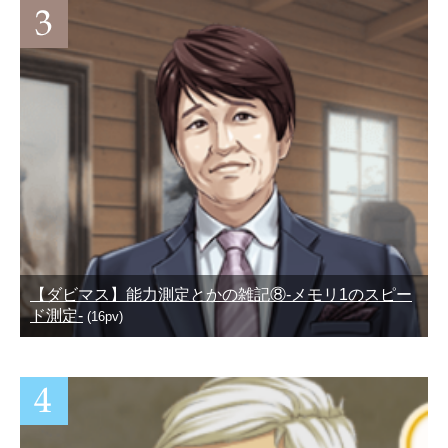
【ダビマス】能力測定とかの雑記⑧-メモリ1のスピー
ド測定-
(16pv)