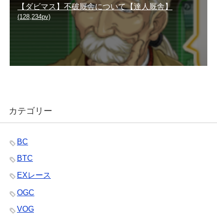
【ダビマス】不破厩舎について【達人厩舎】
(128,234pv)
カテゴリー
BC
BTC
EXレース
OGC
VOG