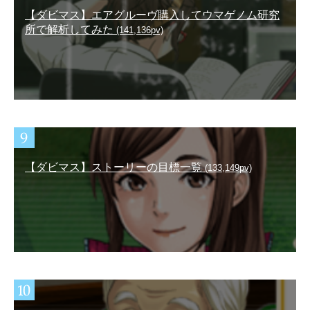
【ダビマス】エアグルーヴ購入してウマゲノム研究
所で解析してみた
(141,136pv)
【ダビマス】ストーリーの目標一覧
(133,149pv)