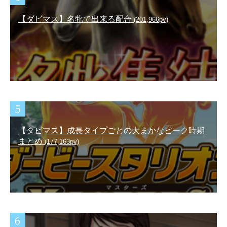
【ダビマス】名牝で出来る配合
(201,966pv)
【ダビマス】成長タイプごとの大まかなピーク時期
まとめ
(177,163pv)