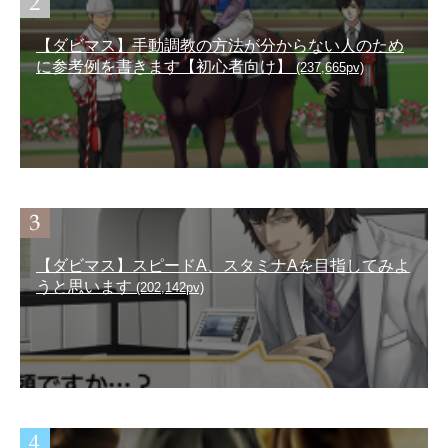
【ダビマス】手動調教の方法が分からない人のため
に参考例を書きます【初心者向け】
(237,665pv)
【ダビマス】スピードA、スタミナAを目指してみよ
うと思います
(202,142pv)